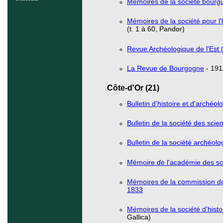
Mémoires de la société bourgu
Mémoires de la société pour l'
(t. 1 à 60, Pandor)
Revue Archéologique de l'Est
La Revue de Bourgogne
- 1911
Côte-d'Or (21)
Bulletin d'histoire et d'archéo
Bulletin de la société des sci
Bulletin de la société archéolo
Mémoire de l'académie des scie
Mémoires de la commission de
1833
Mémoires de la société d'hist
Gallica)