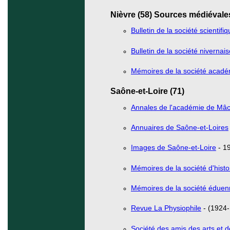
Nièvre (58) Sources médiévale
Bulletin de la société scientif
Bulletin de la société nivernais
Mémoires de la société acadé
Saône-et-Loire (71)
Annales de l'académie de Mâ
Annuaires de Saône-et-Loires
Images de Saône-et-Loire
- 1
Mémoires de la société d'hist
Mémoires de la société édue
Revue La Physiophile
- (1924-
Société des amis des arts et 