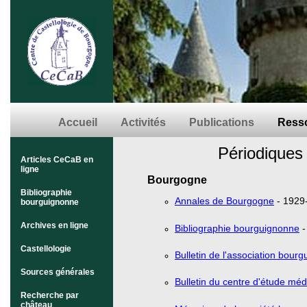
Accueil
Activités
Publications
Resso
Périodiques
Articles CeCaB en
ligne
Bourgogne
Bibliographie
Annales de Bourgogne
- 1929-
bourguignonne
Archives en ligne
Bibliographie bourguignonne
-
Castellologie
Bulletin de l'association bour
Sources générales
Bulletin du centre d'étude méd
Recherche par
château