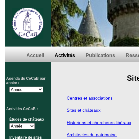
Accueil
Activités
Publications
Resso
Sit
Agenda du CeCaB par
année :
Centres et associations
Activités CeCaB :
Sites et châteaux
Études de châteaux
Historiens et chercheurs libéraux
Architectes du patrimoine
Inventaire de sites