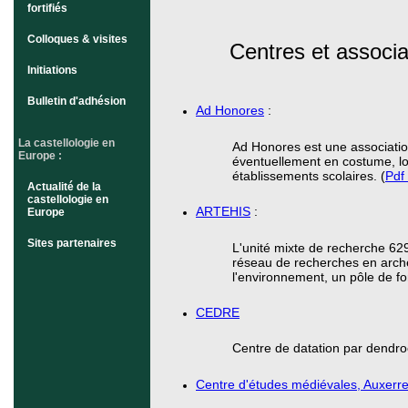
fortifiés
Colloques & visites
Centres et associ
Initiations
Bulletin d'adhésion
Ad Honores
:
La castellologie en
Ad Honores est une associatio
Europe :
éventuellement en costume, lo
établissements scolaires. (
Pdf
Actualité de la
castellologie en
ARTEHIS
:
Europe
Sites partenaires
L'unité mixte de recherche 629
réseau de recherches en archéol
l'environnement, un pôle de for
CEDRE
Centre de datation par dendr
Centre d'études médiévales, Auxerr