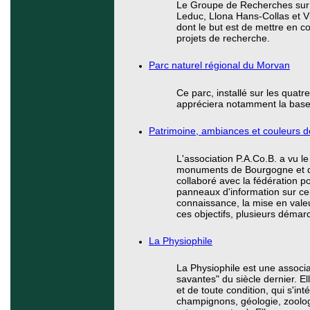
Le Groupe de Recherches sur l
Leduc, Llona Hans-Collas et Vi
dont le but est de mettre en 
projets de recherche.
Parc naturel régional du Morvan
Ce parc, installé sur les quat
appréciera notamment la base 
Patrimoine, ambiances et couleurs 
L'association P.A.Co.B. a vu 
monuments de Bourgogne et de
collaboré avec la fédération p
panneaux d'information sur cer
connaissance, la mise en vale
ces objectifs, plusieurs démar
La Physiophile
La Physiophile est une associat
savantes" du siècle dernier. E
et de toute condition, qui s'i
champignons, géologie, zoologie