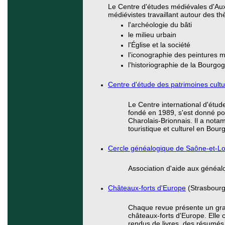
Le Centre d'études médiévales d'Auxe
médiévistes travaillant autour des th
l'archéologie du bâti
le milieu urbain
l'Église et la société
l'iconographie des peintures 
l'historiographie de la Bourg
Centre d'étude des patrimoines cultu
Le Centre international d'étud
fondé en 1989, s'est donné pou
Charolais-Brionnais. Il a not
touristique et culturel en Bou
Cercle généalogique de Saône-et-Lo
Association d'aide aux généal
Châteaux-forts d'Europe
(Strasbourg
Chaque revue présente un gra
châteaux-forts d'Europe. Elle 
rendus de livres, des résumés