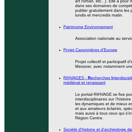
art roman, etc...). Elle a pour
dans ses domaines de compéten
publier gratuitement dans les 
lundis et mercredis matin.
Patrimoine Environnement
Association nationale au serv
Projet Canonnières d'Europe
Projet collectif et participati
Messner, avec notamment une s
RIHVAGES -
R
echerches
I
nterdiscipl
médiéval et renaissant
Le portail RIHVAGE se fixe pour 
interdisciplinaires sur l’hist
les dynamiques et de mieux en 
et aux amateurs éclairés, spéci
mais aussi à tous ceux qui s'i
Région Centre.
Société d'histoire et d'archéologie