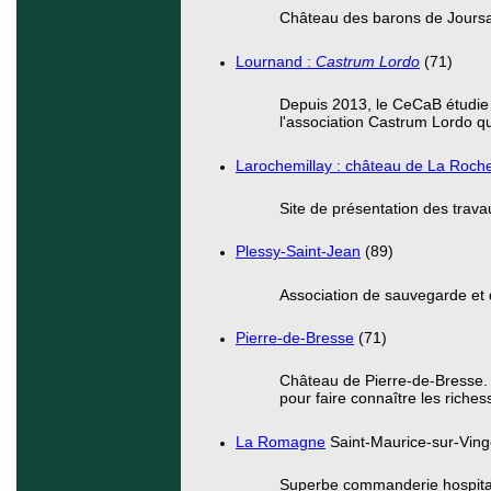
Château des barons de Joursa
Lournand :
Castrum Lordo
(71)
Depuis 2013, le CeCaB étudie 
l'association Castrum Lordo qu
Larochemillay : château de La Roch
Site de présentation des trava
Plessy-Saint-Jean
(89)
Association de sauvegarde et d
Pierre-de-Bresse
(71)
Château de Pierre-de-Bresse.
pour faire connaître les riches
La Romagne
Saint-Maurice-sur-Vin
Superbe commanderie hospital