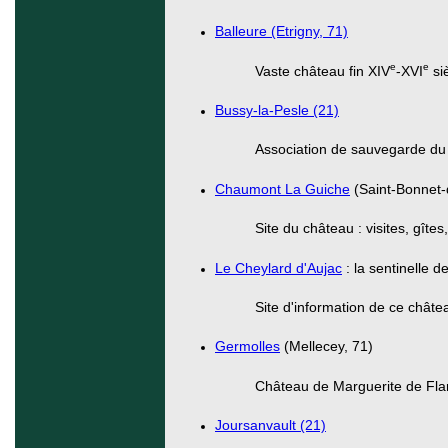
Balleure (Etrigny, 71)
e
e
Vaste château fin XIV
-XVI
si
Bussy-la-Pesle (21)
Association de sauvegarde du
Chaumont La Guiche
(Saint-Bonnet-
Site du château : visites, gît
Le Cheylard d'Aujac
: la sentinelle 
Site d'information de ce châte
Germolles
(Mellecey, 71)
Château de Marguerite de Flan
Joursanvault (21)