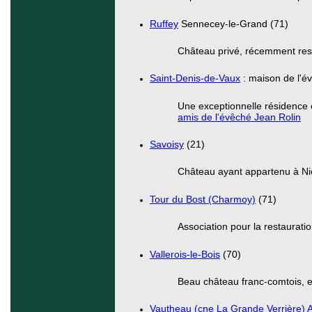
Ruffey
Sennecey-le-Grand (71)
Château privé, récemment res
Saint-Denis-de-Vaux
: maison de l'é
Une exceptionnelle résidence 
amis de l'évêché Jean Rolin
Savoisy
(21)
Château ayant appartenu à Ni
Tour du Bost (Charmoy)
(71)
Association pour la restaurat
Vallerois-le-Bois
(70)
Beau château franc-comtois, en
Vautheau (cne La Grande Verrière) 