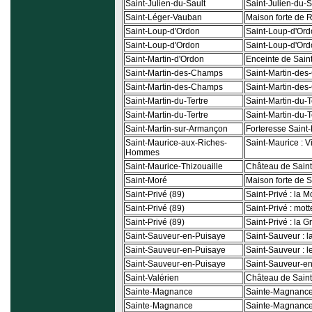
Saint-Julien-du-Sault
Saint-Julien-du-Sa
Saint-Léger-Vauban
Maison forte de 
Saint-Loup-d'Ordon
Saint-Loup-d'Ordo
Saint-Loup-d'Ordon
Saint-Loup-d'Ord
Saint-Martin-d'Ordon
Enceinte de Sain
Saint-Martin-des-Champs
Saint-Martin-des
Saint-Martin-des-Champs
Saint-Martin-des
Saint-Martin-du-Tertre
Saint-Martin-du-T
Saint-Martin-du-Tertre
Saint-Martin-du-T
Saint-Martin-sur-Armançon
Forteresse Saint-
Saint-Maurice-aux-Riches-
Saint-Maurice : V
Hommes
Saint-Maurice-Thizouaille
Château de Saint
Saint-Moré
Maison forte de 
Saint-Privé (89)
Saint-Privé : la M
Saint-Privé (89)
Saint-Privé : mott
Saint-Privé (89)
Saint-Privé : la G
Saint-Sauveur-en-Puisaye
Saint-Sauveur : l
Saint-Sauveur-en-Puisaye
Saint-Sauveur : l
Saint-Sauveur-en-Puisaye
Saint-Sauveur-en
Saint-Valérien
Château de Saint
Sainte-Magnance
Sainte-Magnance 
Sainte-Magnance
Sainte-Magnance