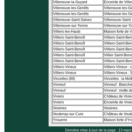
Villeneuve-la-Guyard
Enceinte de Vill
Villeneuve-les-Genêts
Villeneuve-les-G
Villeneuve-les-Genêts
Villeneuve-les-Ge
Villeneuve-Saint-Salves
Villeneuve-Saint-
Villeneuve-sur-Yonne
Villeneuve-sur-Yon
Villiers-les-Hauts
Maison forte de V
Villiers-Saint-Benoît
Villiers-Saint-Ben
Villiers-Saint-Benoît
Villiers-Saint-Beno
Villiers-Saint-Benoît
Villiers-Saint-Be
Villiers-Saint-Benoît
Villier-Saint-Beno
Villiers-Saint-Benoît
Villiers-Saint-Beno
Villiers-Vineux
Villiers-Vineux :
Villiers-Vineux
Villiers-Vineux :
Vincelles (89)
Vincelles : la Mot
Vinneuf
Vinneuf : Blanch
Vinneuf
Vinneuf : motte 
Viviers
Château de Vivie
Viviers
Enceinte de Vivie
Voisines
Voisines
Voutenay-sur-Cure
Château de Vout
Yrouerre
Maison forte d'Yr
Dernière mise à jour de la page : 13 mar