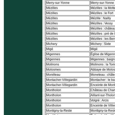
Merry-sur-Yonne
Merry-sur-Yonne :
Mézilles
Mézilles : la Mot
Mézilles
Mézilles : le Fort
Mézilles
Mézille : Nailly
Mézilles
Mézilles : Vessy
Mézilles
Mézilles : châte
Mézilles
Mézilles : pré de
Mézilles
Mézilles : les Ber
Michery
Michery : Sixte
Migé
Migé
Migennes
Église de Migen
Migennes
Migennes : baig
Molinons
Molinons : la Tom
Molosmes
Abbaye de Molo
Monéteau
Moneteau : châte
Montacher-Villegardin
Montacher : le b
Montacher-Villegardin
Enceinte de Mon
Montholon
Château de Cha
Montholon
Aillant-sur-Tholon
Montholon
Volgré : Arcis
Montholon
Enceinte de Villi
Montigny-la-Resle
Montigny-la-Resle