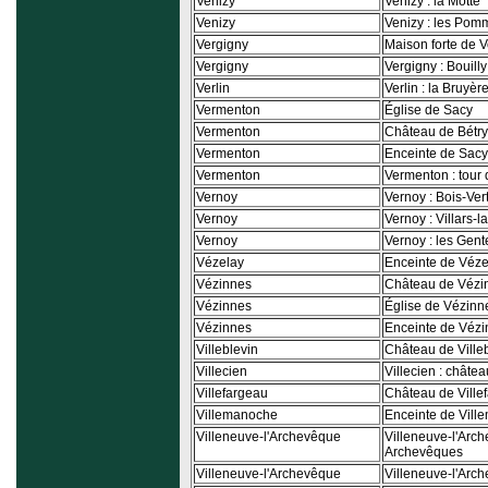
Venizy
Venizy : la Motte
Venizy
Venizy : les Pom
Vergigny
Maison forte de 
Vergigny
Vergigny : Bouilly
Verlin
Verlin : la Bruyèr
Vermenton
Église de Sacy
Vermenton
Château de Bétry
Vermenton
Enceinte de Sacy
Vermenton
Vermenton : tour
Vernoy
Vernoy : Bois-Ver
Vernoy
Vernoy : Villars-
Vernoy
Vernoy : les Gent
Vézelay
Enceinte de Véze
Vézinnes
Château de Vézi
Vézinnes
Église de Vézinn
Vézinnes
Enceinte de Véz
Villeblevin
Château de Ville
Villecien
Villecien : châte
Villefargeau
Château de Ville
Villemanoche
Enceinte de Vil
Villeneuve-l'Archevêque
Villeneuve-l'Arc
Archevêques
Villeneuve-l'Archevêque
Villeneuve-l'Arch