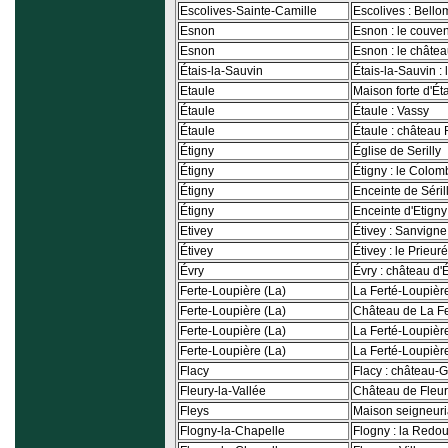
Escolives-Sainte-Camille
Escolives : Bello
Esnon
Esnon : le couven
Esnon
Esnon : le châte
Étais-la-Sauvin
Étais-la-Sauvin :
Etaule
Maison forte d'Ét
Étaule
Étaule : Vassy
Étaule
Étaule : château 
Étigny
Église de Serilly
Étigny
Étigny : le Colom
Étigny
Enceinte de Séril
Étigny
Enceinte d'Etigny
Etivey
Étivey : Sanvigne
Étivey
Étivey : le Prieuré
Évry
Évry : château d'
Ferte-Loupière (La)
La Ferté-Loupière
Ferte-Loupière (La)
Château de La Fe
Ferte-Loupière (La)
La Ferté-Loupière 
Ferte-Loupière (La)
La Ferté-Loupière 
Flacy
Flacy : château-G
Fleury-la-Vallée
Château de Fleu
Fleys
Maison seigneuri
Flogny-la-Chapelle
Flogny : la Redou