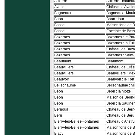
Auxerre
Auxerre : châtea
Avallon
Château d'Avallo
Bagneaux
Bagneaux : Maul
Baon
Baon : tour
Bassou
Maison forte de 
Bassou
Enceinte de Bas
Bazarnes
Bazarnes : le Par
Bazarnes
Bazarnes : la Tuil
Bazarnes
Château de Baza
Bazarnes
Bazarnes : Saint
Beaumont
Beaumont
Beauvilliers
Château de Grési
Beauvilliers
Beauvilliers : Me
Beauvoir
Beauvoir : le Fort
Bellechaume
Bellechaume : Mi
Béon
Béon : la Motte
Béon
Maison de Béon-
Béon
Béon : la Saulner
Bernouil
Château de Bern
Béru
Château de Béru
Bierry-les-Belles-Fontaines
Château d'Anstr
Bierry-les-Belles-Fontaines
Maison forte de B
Blacy
Maison forte de B