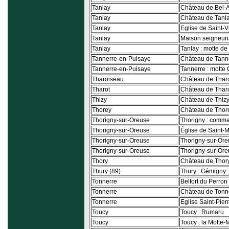
Tanlay
Château de Bel-A
Tanlay
Château de Tanl
Tanlay
Eglise de Saint-
Tanlay
Maison seigneuri
Tanlay
Tanlay : motte d
Tannerre-en-Puisaye
Château de Tann
Tannerre-en-Puisaye
Tannerre : motte
Tharoiseau
Château de Thar
Tharot
Château de Thar
Thizy
Château de Thiz
Thorey
Château de Thor
Thorigny-sur-Oreuse
Thorigny : comm
Thorigny-sur-Oreuse
Église de Saint-
Thorigny-sur-Oreuse
Thorigny-sur-Oreu
Thorigny-sur-Oreuse
Thorigny-sur-Ore
Thory
Château de Thor
Thury (89)
Thury : Gémigny
Tonnerre
Belfort du Perron
Tonnerre
Château de Tonn
Tonnerre
Eglise Saint-Pier
Toucy
Toucy : Rumaru
Toucy
Toucy : la Motte-