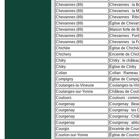
Chevannes (89)
Chevannes : la B
Chevannes (89)
Chevannes : la M
Chevannes (89)
Chevannes : Rib
Chevannes (89)
Église de Cheva
Chevannes (89)
Maison forte de 
Chevannes (89)
Chevannes : Fo
Chevannes (89)
Chevannes : la F
Chichée
Église de Chiché
Chichery
Enceinte de Chic
Chitry
Chitry : le châtea
Chitry
Église de Chitry
Collan
Collan : Rameau
Compigny
Église de Compi
Coulanges-la-Vineuse
Coulanges-la-Vi
Coulanges-sur-Yonne
Château de Coul
Coulours
Coulours : comm
Courgenay
Courgenay : Bea
Courgenay
Courgenay : les
Courgenay
Courgenay : Châ
Courgenay
Courgenay : abba
Courgis
Enceinte de Cour
Courlon-sur-Yonne
Église de Courlo