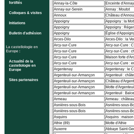
fortifiés
Annay-la-Côte
Enceinte d'Annay
Annay-sur-Serein
Annay : Moutot
Colloques & visites
Annoux
Château d'Annou
Appoigny
Appoigny : la Mo
Initiations
Appoigny
Appoigny : Rége
Bulletin d'adhésion
Appoigny
Église d'Appoign
Arces-Dilo
Arces-Dilo : la Ve
Arcy-sur-Cure
Arcy-sur-Cure : 
La castellologie en
Europe :
Arcy-sur-Cure
Arcy-sur-Cure : 
Arcy-sur-Cure
Maison forte d'Ar
Actualité de la
Arcy-sur-Cure
Arcy-sur-Cure : 
castellologie en
Argentenay
Argentenay : le 
Europe
Argenteuil-sur-Armançon
Argenteuil : chât
Sites partenaires
Argenteuil-sur-Armançon
Château d'Argent
Argenteuil-sur-Armançon
Motte d'Argenteui
Argenteuil-sur-Armançon
Argenteuil : Balc
Armeau
Armeau : château
Asnières-sous-Bois
Asnières-sous-Boi
Asnières-sous-Bois
Asnières-sous-Boi
Asquins
Asquins : maison
Athie (89)
Motte d'Athie
Auxerre
Abbaye Saint-Ge