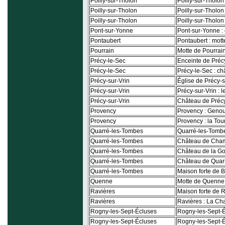
Poilly-sur-Tholon
Poilly-sur-Tholon
Poilly-sur-Tholon
Poilly-sur-Tholo
Poilly-sur-Tholon
Poilly-sur-Tholon
Pont-sur-Yonne
Pont-sur-Yonne :
Pontaubert
Pontaubert : mot
Pourrain
Motte de Pourrai
Précy-le-Sec
Enceinte de Préc
Précy-le-Sec
Précy-le-Sec : c
Précy-sur-Vrin
Église de Précy-s
Précy-sur-Vrin
Précy-sur-Vrin : 
Précy-sur-Vrin
Château de Précy
Provency
Provency : Genou
Provency
Provency : la Tou
Quarré-les-Tombes
Quarré-les-Tombe
Quarré-les-Tombes
Château de Cham
Quarré-les-Tombes
Château de la G
Quarré-les-Tombes
Château de Quar
Quarré-les-Tombes
Maison forte de 
Quenne
Motte de Quenne
Ravières
Maison forte de 
Ravières
Ravières : La Ch
Rogny-les-Sept-Écluses
Rogny-les-Sept-É
Rogny-les-Sept-Écluses
Rogny-les-Sept-Éc