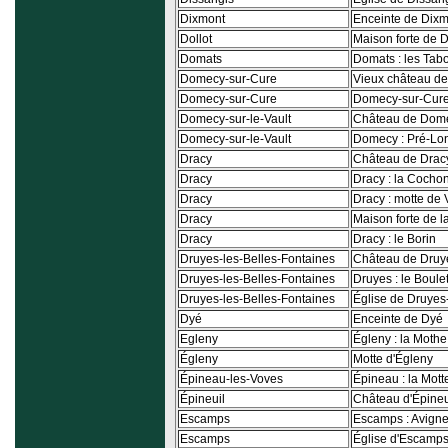
Dixmont
Enceinte de Dix
Dollot
Maison forte de D
Domats
Domats : les Tab
Domecy-sur-Cure
Vieux château d
Domecy-sur-Cure
Domecy-sur-Cure
Domecy-sur-le-Vault
Château de Domec
Domecy-sur-le-Vault
Domecy : Pré-Lo
Dracy
Château de Drac
Dracy
Dracy : la Cocho
Dracy
Dracy : motte de
Dracy
Maison forte de l
Dracy
Dracy : le Borin
Druyes-les-Belles-Fontaines
Château de Druye
Druyes-les-Belles-Fontaines
Druyes : le Boule
Druyes-les-Belles-Fontaines
Église de Druyes
Dyé
Enceinte de Dyé
Egleny
Égleny : la Moth
Égleny
Motte d'Égleny
Épineau-les-Voves
Épineau : la Mott
Épineuil
Château d'Épineu
Escamps
Escamps : Avign
Escamps
Église d'Escamp