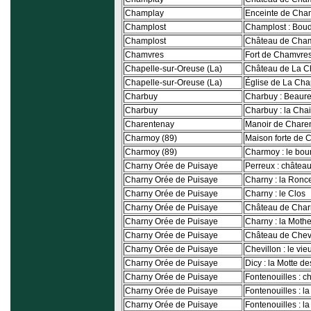
Champlay
Enceinte de Cha
Champlost
Champlost : Boud
Champlost
Château de Cham
Chamvres
Fort de Chamvre
Chapelle-sur-Oreuse (La)
Château de La C
Chapelle-sur-Oreuse (La)
Église de La Cha
Charbuy
Charbuy : Beaure
Charbuy
Charbuy : la Cha
Charentenay
Manoir de Chare
Charmoy (89)
Maison forte de
Charmoy (89)
Charmoy : le bou
Charny Orée de Puisaye
Perreux : châtea
Charny Orée de Puisaye
Charny : la Ronc
Charny Orée de Puisaye
Charny : le Clos
Charny Orée de Puisaye
Château de Char
Charny Orée de Puisaye
Charny : la Mothe
Charny Orée de Puisaye
Château de Chev
Charny Orée de Puisaye
Chevillon : le vi
Charny Orée de Puisaye
Dicy : la Motte d
Charny Orée de Puisaye
Fontenouilles : c
Charny Orée de Puisaye
Fontenouilles : la
Charny Orée de Puisaye
Fontenouilles : la