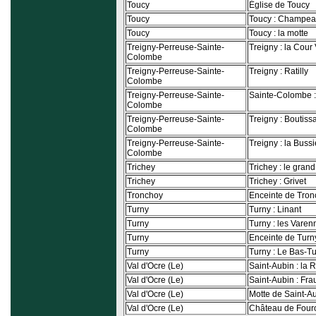
Toucy
Église de Toucy
Toucy
Toucy : Champe
Toucy
Toucy : la motte
Treigny-Perreuse-Sainte-
Treigny : la Cour 
Colombe
Treigny-Perreuse-Sainte-
Treigny : Ratilly
Colombe
Treigny-Perreuse-Sainte-
Sainte-Colombe :
Colombe
Treigny-Perreuse-Sainte-
Treigny : Boutissa
Colombe
Treigny-Perreuse-Sainte-
Treigny : la Buss
Colombe
Trichey
Trichey : le grand
Trichey
Trichey : Grivet
Tronchoy
Enceinte de Tro
Turny
Turny : Linant
Turny
Turny : les Varen
Turny
Enceinte de Turn
Turny
Turny : Le Bas-T
Val d'Ocre (Le)
Saint-Aubin : la 
Val d'Ocre (Le)
Saint-Aubin : Frau
Val d'Ocre (Le)
Motte de Saint-A
Val d'Ocre (Le)
Château de Fouro