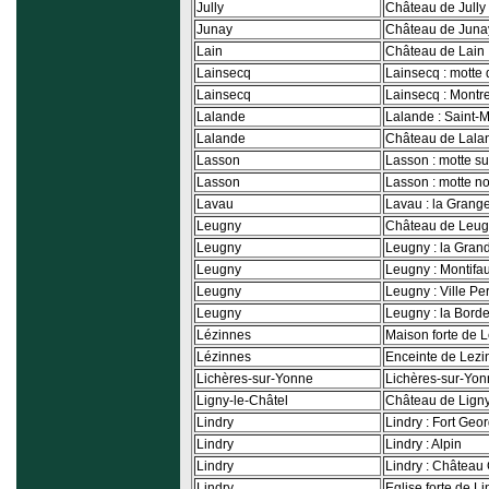
Jully
Château de Jully
Junay
Château de Juna
Lain
Château de Lain
Lainsecq
Lainsecq : motte
Lainsecq
Lainsecq : Montr
Lalande
Lalande : Saint-
Lalande
Château de Lala
Lasson
Lasson : motte s
Lasson
Lasson : motte n
Lavau
Lavau : la Grange
Leugny
Château de Leu
Leugny
Leugny : la Gra
Leugny
Leugny : Montifa
Leugny
Leugny : Ville Pe
Leugny
Leugny : la Bord
Lézinnes
Maison forte de 
Lézinnes
Enceinte de Lezi
Lichères-sur-Yonne
Lichères-sur-Yonn
Ligny-le-Châtel
Château de Lign
Lindry
Lindry : Fort Geo
Lindry
Lindry : Alpin
Lindry
Lindry : Château 
Lindry
Eglise forte de Li