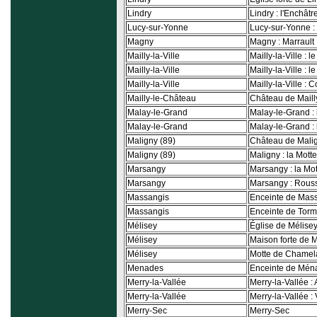
Lindry
Lindry : l'Enchâtr
Lucy-sur-Yonne
Lucy-sur-Yonne :
Magny
Magny : Marrault
Mailly-la-Ville
Mailly-la-Ville : 
Mailly-la-Ville
Mailly-la-Ville : 
Mailly-la-Ville
Mailly-la-Ville : 
Mailly-le-Château
Château de Maill
Malay-le-Grand
Malay-le-Grand : 
Malay-le-Grand
Malay-le-Grand :
Maligny (89)
Château de Mali
Maligny (89)
Maligny : la Mott
Marsangy
Marsangy : la Mot
Marsangy
Marsangy : Rou
Massangis
Enceinte de Mas
Massangis
Enceinte de Tor
Mélisey
Église de Mélise
Mélisey
Maison forte de 
Mélisey
Motte de Chamel
Menades
Enceinte de Mén
Merry-la-Vallée
Merry-la-Vallée : 
Merry-la-Vallée
Merry-la-Vallée :
Merry-Sec
Merry-Sec