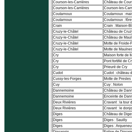
Courson-les-Carrières
Château de Cours
Courson-les-Carrières
Courson-les-Carri
Coutarnoux
Coutarnoux : mai
Coutarnoux
Coutarnoux : fôre
Crain
Crain : Maison-B
Cruzy-le-Châtel
Château de Cruz
Cruzy-le-Châtel
Château de Maul
Cruzy-le-Châtel
Motte de Froide-
Cruzy-le-Châtel
Motte de Maulne
Cry
Maison forte de 
Cry
Pont fortifié de Cr
Cry
Prieuré de Cry
Cudot
Cudot : château d
Cussy-les-Forges
Motte de Presles
Cuy
Cuy : Nolon
Dannemoine
Château de Dan
Dannemoine
Enceinte de Dan
Deux Rivières
Cravant : la tour 
Deux Rivières
Cravant : le donj
Diges
Château de Dige
Diges
Diges : Sauilly
Diges
Diges : Arqueneu
Dissangis
Eglise de Dissan