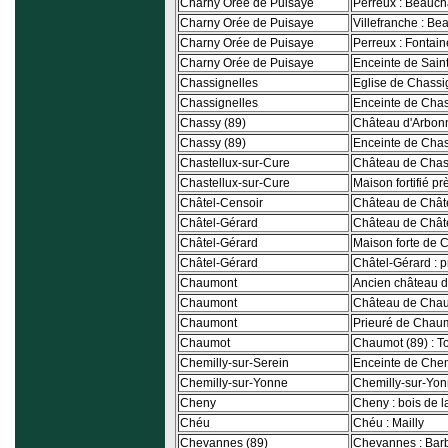
Charny Orée de Puisaye
Perreux : Beauc
Charny Orée de Puisaye
Villefranche : Be
Charny Orée de Puisaye
Perreux : Fontain
Charny Orée de Puisaye
Enceinte de Saint
Chassignelles
Eglise de Chassi
Chassignelles
Enceinte de Chas
Chassy (89)
Château d'Arbon
Chassy (89)
Enceinte de Cha
Chastellux-sur-Cure
Château de Chas
Chastellux-sur-Cure
Maison fortifié p
Châtel-Censoir
Château de Chât
Châtel-Gérard
Château de Chât
Châtel-Gérard
Maison forte de 
Châtel-Gérard
Châtel-Gérard : 
Chaumont
Ancien château 
Chaumont
Château de Chau
Chaumont
Prieuré de Chau
Chaumot
Chaumot (89) : T
Chemilly-sur-Serein
Enceinte de Chem
Chemilly-sur-Yonne
Chemilly-sur-Yonn
Cheny
Cheny : bois de l
Chéu
Chéu : Mailly
Chevannes (89)
Chevannes : Barb