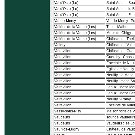
Val d'Ocre (Le)
Saint-Aubin : Bea
Val d'Ocre (Le)
Saint-Aubin : le 
Val d'Ocre (Le)
Saint-Aubin : Fum
Val-de-Mercy
Val-de-Mercy : 
Vallées de la Vanne (Les)
Theil : Malhortie
Vallées de la Vanne (Les)
Motte de Chigy
Vallées de la Vanne (Les)
Château de Theil
Vallery
Château de Valle
Valravillon
Château de Guer
Valravillon
Guerchy : Chasse
Valravillon
Enceinte de Neuil
Valravillon
Église de Neuilly
Valravillon
Neuilly : la Mott
Valravillon
Neuilly : motte Sa
Valravillon
Laduz : Motte Mo
Valravillon
Laduz : Motte Be
Valravillon
Neuilly : Arblay
Valravillon
Enceinte de Vill
Vassy-sous-Pisy
Maison forte de 
Vaudeurs
Tour de Vaudeur
Vaudeurs
Vaudeurs : les L
Vault-de-Lugny
Château de Vaul