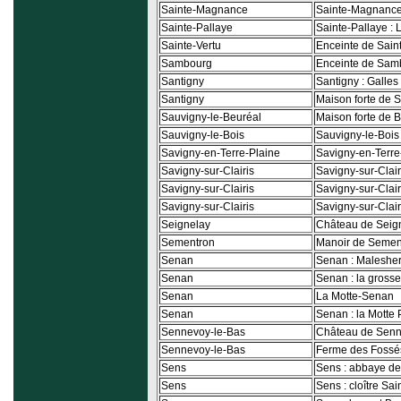
Sainte-Magnance
Sainte-Magnance
Sainte-Pallaye
Sainte-Pallaye : 
Sainte-Vertu
Enceinte de Sain
Sambourg
Enceinte de Sam
Santigny
Santigny : Galles
Santigny
Maison forte de 
Sauvigny-le-Beuréal
Maison forte de B
Sauvigny-le-Bois
Sauvigny-le-Bois 
Savigny-en-Terre-Plaine
Savigny-en-Terre
Savigny-sur-Clairis
Savigny-sur-Clairi
Savigny-sur-Clairis
Savigny-sur-Clair
Savigny-sur-Clairis
Savigny-sur-Clairi
Seignelay
Château de Seig
Sementron
Manoir de Semen
Senan
Senan : Maleshe
Senan
Senan : la grosse
Senan
La Motte-Senan
Senan
Senan : la Motte
Sennevoy-le-Bas
Château de Sen
Sennevoy-le-Bas
Ferme des Fossé
Sens
Sens : abbaye de 
Sens
Sens : cloître Sai