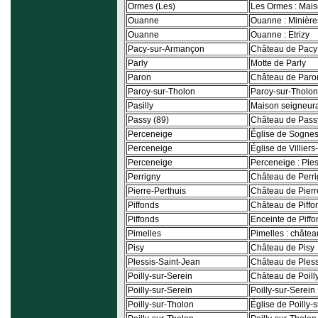
Ormes (Les)
Les Ormes : Mai
Ouanne
Ouanne : Minière
Ouanne
Ouanne : Etrizy
Pacy-sur-Armançon
Château de Pacy
Parly
Motte de Parly
Paron
Château de Paro
Paroy-sur-Tholon
Paroy-sur-Tholon 
Pasilly
Maison seigneura
Passy (89)
Château de Pass
Perceneige
Église de Sognes
Perceneige
Église de Villie
Perceneige
Perceneige : Ple
Perrigny
Château de Perri
Pierre-Perthuis
Château de Pierr
Piffonds
Château de Piffo
Piffonds
Enceinte de Piff
Pimelles
Pimelles : châtea
Pisy
Château de Pisy
Plessis-Saint-Jean
Château de Pless
Poilly-sur-Serein
Château de Poill
Poilly-sur-Serein
Poilly-sur-Serein 
Poilly-sur-Tholon
Église de Poilly-