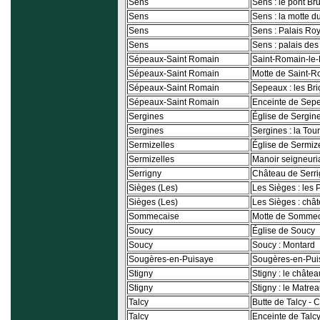
Sens
Sens : le pont Br
Sens
Sens : la motte d
Sens
Sens : Palais Roy
Sens
Sens : palais de
Sépeaux-Saint Romain
Saint-Romain-le-
Sépeaux-Saint Romain
Motte de Saint-R
Sépeaux-Saint Romain
Sepeaux : les Br
Sépeaux-Saint Romain
Enceinte de Sep
Sergines
Église de Sergin
Sergines
Sergines : la Tour
Sermizelles
Église de Sermiz
Sermizelles
Manoir seigneuri
Serrigny
Château de Serr
Sièges (Les)
Les Sièges : les 
Sièges (Les)
Les Sièges : châ
Sommecaise
Motte de Somme
Soucy
Église de Soucy
Soucy
Soucy : Montard
Sougères-en-Puisaye
Sougères-en-Puis
Stigny
Stigny : le châtea
Stigny
Stigny : le Matre
Talcy
Butte de Talcy -
Talcy
Enceinte de Talc