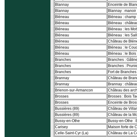
Blannay
Enceinte de Bla
Blannay
Blannay : manoir 
Bléneau
Bléneau : champ
Bléneau
Bléneau : château
Bléneau
Bléneau : les Mot
Bléneau
Bléneau : les Sal
Bléneau
Château de Blén
Bléneau
Bléneau : le Cou
Bléneau
Bléneau : le Boi
Branches
Branches : Gâtin
Branches
Branches : Pruni
Branches
Fort de Branches
Brannay
Château de Bran
Brannay
Brannay : châtea
Brienon-sur-Armancon
Château des arc
Brosses
Brosses : Bois T
Brosses
Enceinte de Bros
Bussières (89)
Château de Villar
Bussières (89)
Château de la Mo
Bussy-en-Othe
Bussy-en-Othe : 
Carisey
Maison forte de 
Celle-Saint-Cyr (La)
Château de La Ce