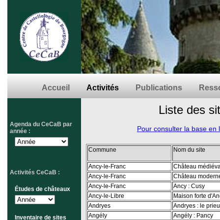
Accueil
Activités
Publications
Resso
Liste des si
Agenda du CeCaB par
Pour consulter la base en 
année :
Commune
Nom du site
Ancy-le-Franc
Château médiéval
Activités CeCaB :
Ancy-le-Franc
Château moderne
Ancy-le-Franc
Ancy : Cusy
Études de châteaux
Ancy-le-Libre
Maison forte d'A
Andryes
Andryes : le prie
Angély
Angély : Pancy
Inventaire de sites