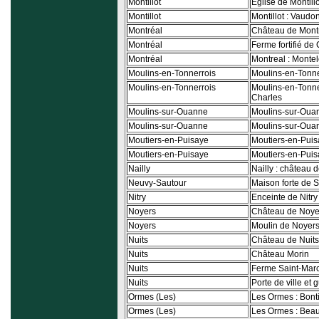
Montillot
Église de Montillo
Montillot
Montillot : Vaudo
Montréal
Château de Mont
Montréal
Ferme fortifié de
Montréal
Montreal : Monte
Moulins-en-Tonnerrois
Moulins-en-Tonne
Moulins-en-Tonnerrois
Moulins-en-Tonner
Charles
Moulins-sur-Ouanne
Moulins-sur-Ouann
Moulins-sur-Ouanne
Moulins-sur-Ouan
Moutiers-en-Puisaye
Moutiers-en-Puisa
Moutiers-en-Puisaye
Moutiers-en-Puis
Nailly
Nailly : château 
Neuvy-Sautour
Maison forte de 
Nitry
Enceinte de Nitry
Noyers
Château de Noye
Noyers
Moulin de Noyer
Nuits
Château de Nuits
Nuits
Château Morin
Nuits
Ferme Saint-Mar
Nuits
Porte de ville et g
Ormes (Les)
Les Ormes : Bont
Ormes (Les)
Les Ormes : Bea