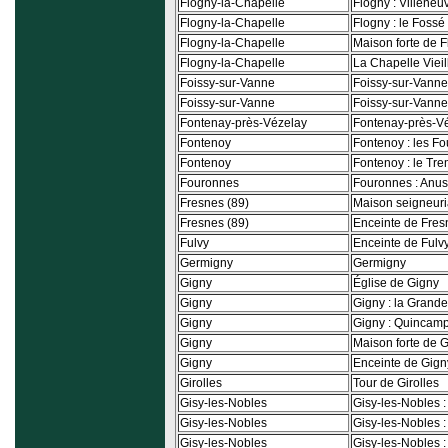
Flogny-la-Chapelle
Flogny : Villeneu
Flogny-la-Chapelle
Flogny : le Fossé 
Flogny-la-Chapelle
Maison forte de 
Flogny-la-Chapelle
La Chapelle Vieil
Foissy-sur-Vanne
Foissy-sur-Vanne 
Foissy-sur-Vanne
Foissy-sur-Vanne
Fontenay-près-Vézelay
Fontenay-près-Véz
Fontenoy
Fontenoy : les F
Fontenoy
Fontenoy : le Tr
Fouronnes
Fouronnes : Anus
Fresnes (89)
Maison seigneuri
Fresnes (89)
Enceinte de Fres
Fulvy
Enceinte de Fulv
Germigny
Germigny
Gigny
Église de Gigny
Gigny
Gigny : la Grand
Gigny
Gigny : Quincam
Gigny
Maison forte de 
Gigny
Enceinte de Gign
Girolles
Tour de Girolles
Gisy-les-Nobles
Gisy-les-Nobles 
Gisy-les-Nobles
Gisy-les-Nobles :
Gisy-les-Nobles
Gisy-les-Nobles :