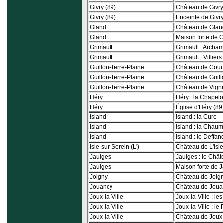
Givry (89)
Château de Givry
Givry (89)
Enceinte de Givr
Gland
Château de Glan
Gland
Maison forte de 
Grimault
Grimault : Archa
Grimault
Grimault : Villier
Guillon-Terre-Plaine
Château de Court
Guillon-Terre-Plaine
Château de Guill
Guillon-Terre-Plaine
Château de Vign
Héry
Héry : la Chapelo
Héry
Église d'Héry (89
Island
Island : la Cure
Island
Island : la Chau
Island
Island : le Deffan
Isle-sur-Serein (L')
Château de L'Isle
Jaulges
Jaulges : le Châ
Jaulges
Maison forte de 
Joigny
Château de Joig
Jouancy
Château de Joua
Joux-la-Ville
Joux-la-Ville : le
Joux-la-Ville
Joux-la-Ville : le
Joux-la-Ville
Château de Joux-