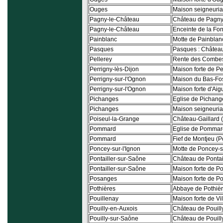
Ouges
Maison seigneuria
Pagny-le-Château
Château de Pagn
Pagny-le-Château
Enceinte de la Fo
Painblanc
Motte de Painblan
Pasques
Pasques : Châtea
Pellerey
Rente des Combes
Perrigny-lès-Dijon
Maison forte de Pe
Perrigny-sur-l'Ognon
Maison du Bas-Fo
Perrigny-sur-l'Ognon
Maison forte d'Aigu
Pichanges
Eglise de Pichang
Pichanges
Maison seigneuria
Poiseul-la-Grange
Château-Gaillard 
Pommard
Eglise de Pommar
Pommard
Fief de Montjeu (
Poncey-sur-l'Ignon
Motte de Poncey-s
Pontailler-sur-Saône
Château de Pontai
Pontailler-sur-Saône
Maison forte de Po
Posanges
Maison forte de P
Pothières
Abbaye de Pothiè
Pouillenay
Maison forte de Vil
Pouilly-en-Auxois
Château de Pouill
Pouilly-sur-Saône
Château de Pouill