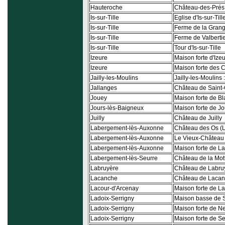
Hauteroche
Château-des-Prés
Is-sur-Tille
Eglise d'Is-sur-Till
Is-sur-Tille
Ferme de la Grang
Is-sur-Tille
Ferme de Valbertier
Is-sur-Tille
Tour d'Is-sur-Tille
Izeure
Maison forte d'Ize
Izeure
Maison forte des C
Jailly-les-Moulins
Jailly-les-Moulins
Jallanges
Château de Saint-
Jouey
Maison forte de B
Jours-lès-Baigneux
Maison forte de J
Juilly
Château de Juilly
Labergement-lès-Auxonne
Château des Os (
Labergement-lès-Auxonne
Le Vieux-Château
Labergement-lès-Auxonne
Maison forte de 
Labergement-lès-Seurre
Château de la Mot
Labruyère
Château de Labru
Lacanche
Château de Laca
Lacour-d'Arcenay
Maison forte de La
Ladoix-Serrigny
Maison basse de S
Ladoix-Serrigny
Maison forte de Ne
Ladoix-Serrigny
Maison forte de Se