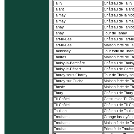
Tailly
Château de Tailly
Talant
Château de Talant
Talmay
Château de la Mot
Talmay
Château de Talma
Tanay
Château de Taniot
Tanay
Tour de Tanay
Tart-le-Bas
Château de Tart-l
Tart-le-Bas
Maison forte de Ta
Thenissey
Tour forte de Then
Thoires
Maison forte de Th
Thoisy-la-Berchère
Château de Thoisy
Thoisy-le-Désert
Château de Cerce
Thorey-sous-Charny
Tour de Thorey-s
Thorey-sur-Ouche
Maison forte de T
Thoste
Maison forte de T
Thury
Château de Thury
Til-Châtel
Castrum de Til-Ch
Til-Châtel
Château de Til-Ch
Touillon
Château de Touill
Trouhans
Grange fossoyée 
Trouhans
Maison forte de T
Trouhaut
Prieuré de Trouha