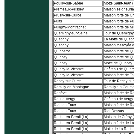
Pouilly-sur-Saône
Motte Saint-Jean (
Premeaux-Prissey
Maison seigneuria
Prusly-sur-Ource
Maison forte de C
Puits
Maison forte de Pu
Puligny-Montrachet
Maison forte de M
Quemigny-sur-Seine
Tour de Quemigny
Quetigny
La Motte de Queti
Quetigny
Maison fossoyée 
Quincerot
Maison forte de Qu
Quincey
Maison forte de Q
Quincey
Motte de Quincey
Quincy-le-Vicomte
Château de Quinc
Quincy-le-Vicomte
Maison forte de T
Recey-sur-Ource
Tour de Recey-su
Remilly-en-Montagne
Remilly : la Court 
Renève
Maison forte de R
Reulle-Vergy
Château de Vergy
Riel-les-Eaux
Maison forte de Ri
Riel-les-Eaux
Riel-Dessus
Roche-en-Brenil (La)
Maison de Crépy (
Roche-en-Brenil (La)
Maison forte de L
Roche-en-Brenil (La)
Motte de La Roche