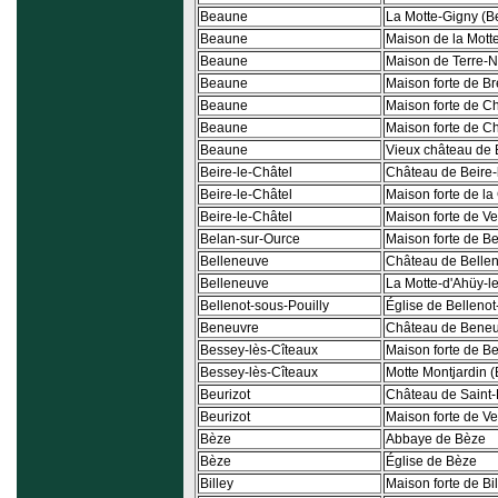
Beaune
La Motte-Gigny (
Beaune
Maison de la Mott
Beaune
Maison de Terre-N
Beaune
Maison forte de Br
Beaune
Maison forte de C
Beaune
Maison forte de C
Beaune
Vieux château de
Beire-le-Châtel
Château de Beire-
Beire-le-Châtel
Maison forte de l
Beire-le-Châtel
Maison forte de Ve
Belan-sur-Ource
Maison forte de B
Belleneuve
Château de Belle
Belleneuve
La Motte-d'Ahüy-l
Bellenot-sous-Pouilly
Église de Bellenot
Beneuvre
Château de Bene
Bessey-lès-Cîteaux
Maison forte de B
Bessey-lès-Cîteaux
Motte Montjardin 
Beurizot
Château de Saint
Beurizot
Maison forte de Ve
Bèze
Abbaye de Bèze
Bèze
Église de Bèze
Billey
Maison forte de Bi