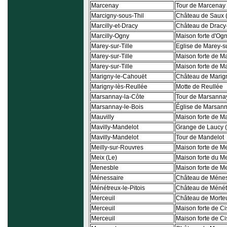
Marcenay
Tour de Marcenay
Marcigny-sous-Thil
Château de Saux 
Marcilly-et-Dracy
Château de Dracy-
Marcilly-Ogny
Maison forte d'Og
Marey-sur-Tille
Eglise de Marey-su
Marey-sur-Tille
Maison forte de Ma
Marey-sur-Tille
Maison forte de Ma
Marigny-le-Cahouët
Château de Marig
Marigny-lès-Reullée
Motte de Reullée
Marsannay-la-Côte
Tour de Marsanna
Marsannay-le-Bois
Église de Marsann
Mauvilly
Maison forte de Ma
Mavilly-Mandelot
Grange de Laucy (
Mavilly-Mandelot
Tour de Mandelot
Meilly-sur-Rouvres
Maison forte de Me
Meix (Le)
Maison forte du M
Menesble
Maison forte de M
Ménessaire
Château de Ménes
Ménétreux-le-Pitois
Château de Ménétr
Merceuil
Château de Morteu
Merceuil
Maison forte de C
Merceuil
Maison forte de C