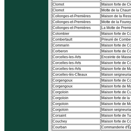
Clomot
Maison forte de C
Clomot
Motte de la Chaum
Collonges-et-Premières
Maison de la Ress
Collonges-et-Premières
Motte de la Fourey
Collonges-et-Premières
La Motte de Premi
Colombier
Maison forte de C
Combertault
Prieuré de Comber
Commarin
Maison forte de 
Corberon
Maison forte de C
Corcelles-les-Arts
Enceinte de Masse 
Corcelles-les-Arts
Maison forte de Co
Corcelles-les-Arts
Maison forte de Ma
Corcelles-lès-Cîteaux
Maison seigneuria
Corgengoux
Maison forte de 
Corgengoux
Maison forte de M
Corgoloin
Maison forte de C
Corgoloin
Maison forte de l
Corgoloin
Maison forte de M
Corgoloin
Maison seigneuria
Corsaint
Maison forte de Tu
Couchey
Maison forte de C
Courban
Commanderie d'Ép