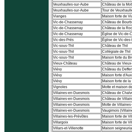
Veuxhaulles-sur-Aube
Château de la Mot
Veuxhaulles-sur-Aube
Tour de Veuxhaull
Vianges
Maison forte de V
Vic-de-Chassenay
Château de Bourbi
Vic-de-Chassenay
Château de la Roc
Vic-de-Chassenay
Église de Vic-de
Vic-des-Prés
Église de Vic-des
Vic-sous-Thil
Château de Thil
Vic-sous-Thil
Collégiale de Thil
Vic-sous-Thil
Maison forte du Br
Vieux-Château
Château de Vieux
Viévy
Château du Deffe
Viévy
Maison forte d'Aux
Viévy
Maison forte de la
Vignoles
Motte et maison d
Villaines-en-Duesmois
Château de Chalv
Villaines-en-Duesmois
Château de Villa
Villaines-en-Duesmois
Motte de Villaine
Villaines-en-Duesmois
Vaugimois (Villain
Villaines-les-Prévôtes
Maison forte de Vi
Villargoix
Maison forte de Vil
Villars-et-Villenotte
Maison seigneurial