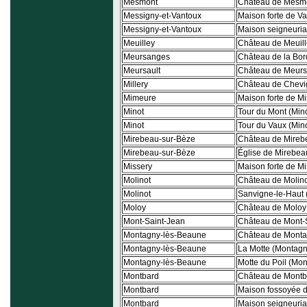
Mesmont
Château de Mesm
Messigny-et-Vantoux
Maison forte de V
Messigny-et-Vantoux
Maison seigneuria
Meuilley
Château de Meuil
Meursanges
Château de la Bor
Meursault
Château de Meurs
Millery
Château de Chevig
Mimeure
Maison forte de M
Minot
Tour du Mont (Mino
Minot
Tour du Vaux (Mino
Mirebeau-sur-Bèze
Château de Mireb
Mirebeau-sur-Bèze
Église de Mirebea
Missery
Maison forte de Mi
Molinot
Château de Molin
Molinot
Sanvigne-le-Haut 
Moloy
Château de Moloy
Mont-Saint-Jean
Château de Mont-
Montagny-lès-Beaune
Château de Monta
Montagny-lès-Beaune
La Motte (Montag
Montagny-lès-Beaune
Motte du Poil (Mo
Montbard
Château de Montb
Montbard
Maison fossoyée 
Montbard
Maison seigneuria