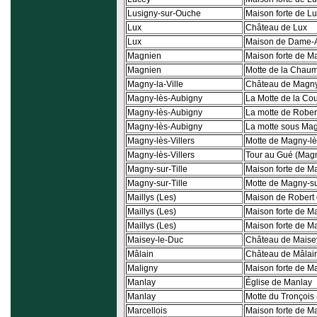
Lusigny-sur-Ouche
Maison forte de L
Lux
Château de Lux
Lux
Maison de Dame-Al
Magnien
Maison forte de Ma
Magnien
Motte de la Chau
Magny-la-Ville
Château de Magny-
Magny-lès-Aubigny
La Motte de la Cou
Magny-lès-Aubigny
La motte de Robert
Magny-lès-Aubigny
La motte sous Mag
Magny-lès-Villers
Motte de Magny-lès
Magny-lès-Villers
Tour au Gué (Magny
Magny-sur-Tille
Maison forte de Ma
Magny-sur-Tille
Motte de Magny-su
Maillys (Les)
Maison de Robert 
Maillys (Les)
Maison forte de Ma
Maillys (Les)
Maison forte de Mai
Maisey-le-Duc
Château de Maise
Mâlain
Château de Mâlai
Maligny
Maison forte de M
Manlay
Église de Manlay
Manlay
Motte du Tronçois
Marcellois
Maison forte de Ma