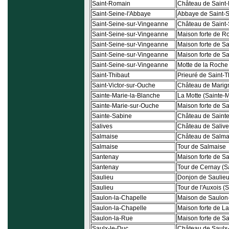
Saint-Romain
Château de Saint
Saint-Seine-l'Abbaye
Abbaye de Saint-
Saint-Seine-sur-Vingeanne
Château de Saint-
Saint-Seine-sur-Vingeanne
Maison forte de R
Saint-Seine-sur-Vingeanne
Maison forte de Sa
Saint-Seine-sur-Vingeanne
Maison forte de Sa
Saint-Seine-sur-Vingeanne
Motte de la Roche
Saint-Thibaut
Prieuré de Saint-T
Saint-Victor-sur-Ouche
Château de Marig
Sainte-Marie-la-Blanche
La Motte (Sainte-
Sainte-Marie-sur-Ouche
Maison forte de S
Sainte-Sabine
Château de Saint
Salives
Château de Saliv
Salmaise
Château de Salma
Salmaise
Tour de Salmaise
Santenay
Maison forte de S
Santenay
Tour de Cernay (S
Saulieu
Donjon de Saulie
Saulieu
Tour de l'Auxois (
Saulon-la-Chapelle
Maison de Saulon
Saulon-la-Chapelle
Maison forte de L
Saulon-la-Rue
Maison forte de S
Saulx-le-Duc
Château de Saulx