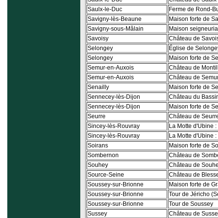
Saulx-le-Duc
Ferme de Rond-Bu
Savigny-lès-Beaune
Maison forte de S
Savigny-sous-Mâlain
Maison seigneuria
Savoisy
Château de Savoi
Selongey
Église de Selonge
Selongey
Maison forte de S
Semur-en-Auxois
Château de Montil
Semur-en-Auxois
Château de Semur
Senailly
Maison forte de Se
Sennecey-lès-Dijon
Château du Bassin
Sennecey-lès-Dijon
Maison forte de S
Seurre
Château de Seurr
Sincey-lès-Rouvray
La Motte d'Ubine :
Sincey-lès-Rouvray
La Motte d'Ubine :
Soirans
Maison forte de So
Sombernon
Château de Somb
Souhey
Château de Souh
Source-Seine
Château de Bless
Soussey-sur-Brionne
Maison forte de 
Soussey-sur-Brionne
Tour de Jéricho (
Soussey-sur-Brionne
Tour de Soussey
Sussey
Château de Susse