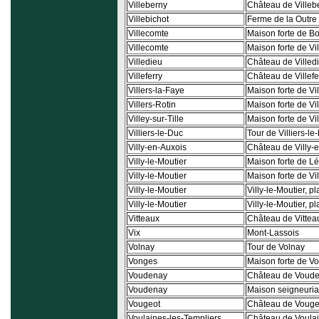
Villeberny
Château de Villeb
Villebichot
Ferme de la Outre 
Villecomte
Maison forte de Bo
Villecomte
Maison forte de Vi
Villedieu
Château de Villed
Villeferry
Château de Villefe
Villers-la-Faye
Maison forte de Vi
Villers-Rotin
Maison forte de Vil
Villey-sur-Tille
Maison forte de Vil
Villiers-le-Duc
Tour de Villiers-le
Villy-en-Auxois
Château de Villy-
Villy-le-Moutier
Maison forte de Lé
Villy-le-Moutier
Maison forte de Vil
Villy-le-Moutier
Villy-le-Moutier, p
Villy-le-Moutier
Villy-le-Moutier, p
Vitteaux
Château de Vittea
Vix
Mont-Lassois
Volnay
Tour de Volnay
Vonges
Maison forte de V
Voudenay
Château de Voude
Voudenay
Maison seigneuria
Vougeot
Château de Vouge
Voulaines-les-Templiers
Château de Voulai