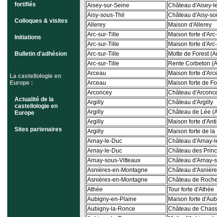
fortifiés
Aisey-sur-Seine
Château d'Aisey-l
Aisy-sous-Thil
Château d'Aisy-so
Colloques & visites
Allerey
Maison d'Allerey
Arc-sur-Tille
Maison forte d'Arc-
Initiations
Arc-sur-Tille
Maison forte d'Arc-
Bulletin d'adhésion
Arc-sur-Tille
Motte de Forest (Ar
Arc-sur-Tille
Rente Corbeton (A
Arceau
Maison forte d'Arc
La castellologie en
Europe :
Arceau
Maison forte de 
Arconcey
Château d'Arconc
Actualité de la
Argilly
Château d'Argilly
castellologie en
Argilly
Château de Lée (Ar
Europe
Argilly
Maison forte d'Anti
Sites partenaires
Argilly
Maison forte de la 
Arnay-le-Duc
Château d'Arnay-
Arnay-le-Duc
Château des Prin
Arnay-sous-Vitteaux
Château d'Arnay-s
Asnières-en-Montagne
Château d'Asnièr
Asnières-en-Montagne
Château de Roche
Athée
Tour forte d'Athée
Aubigny-en-Plaine
Maison forte d'Au
Aubigny-la-Ronce
Château de Chass