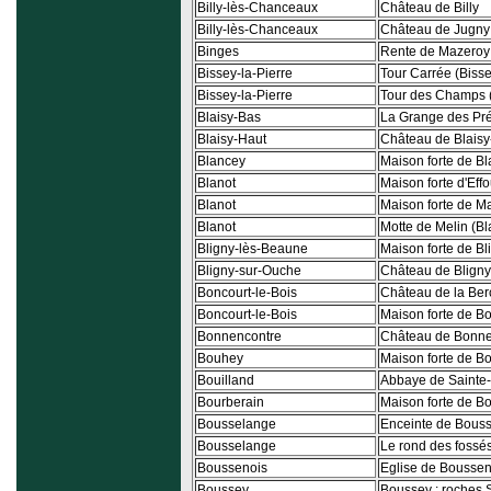
Billy-lès-Chanceaux
Château de Billy
Billy-lès-Chanceaux
Château de Jugny (
Binges
Rente de Mazeroy
Bissey-la-Pierre
Tour Carrée (Bisse
Bissey-la-Pierre
Tour des Champs 
Blaisy-Bas
La Grange des Pré
Blaisy-Haut
Château de Blaisy
Blancey
Maison forte de B
Blanot
Maison forte d'Effo
Blanot
Maison forte de Ma
Blanot
Motte de Melin (Bl
Bligny-lès-Beaune
Maison forte de B
Bligny-sur-Ouche
Château de Blign
Boncourt-le-Bois
Château de la Ber
Boncourt-le-Bois
Maison forte de Bo
Bonnencontre
Château de Bonne
Bouhey
Maison forte de B
Bouilland
Abbaye de Sainte-
Bourberain
Maison forte de B
Bousselange
Enceinte de Bous
Bousselange
Le rond des fossé
Boussenois
Eglise de Boussen
Boussey
Boussey : roches 