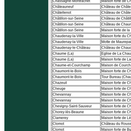
Chassagne-Montrachet
Maison forte de 
Châteauneuf
Château de Châte
Châtellenot
Château de Châtel
Châtillon-sur-Seine
Château de Châtil
Châtillon-sur-Seine
Château de Chaumo
Châtillon-sur-Seine
Maison forte de la 
Chaudenay-la-Ville
Maison forte du C
Chaudenay-la-Ville
Motte de Maurepai
Chaudenay-le-Château
Château de Chau
Chaume (La)
Eglise de La Cha
Chaume (La)
Maison forte de 
Chaume-et-Courchamp
Maison de Courc
Chaumont-le-Bois
Maison forte de C
Chaumont-le-Bois
Tour Bureau (Chau
Chazeuil
Maison forte de C
Cheuge
Maison forte de 
Chevannay
Maison forte de 
Chevannay
Maison forte de 
Chevigny-Saint-Sauveur
Maison forte de C
Chorey-lès-Beaune
Maison forte de C
Clamerey
Maison forte de L
Clomot
Château du Rouss
Clomot
Maison forte de Bu