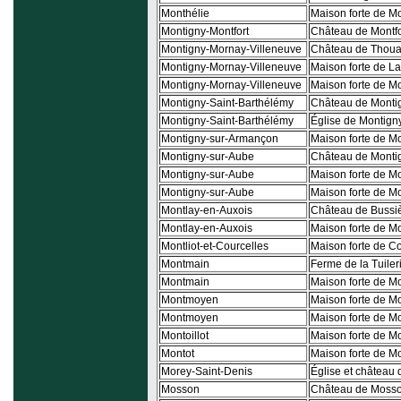
Monthélie
Maison forte de M
Montigny-Montfort
Château de Montfo
Montigny-Mornay-Villeneuve
Château de Thouar
Montigny-Mornay-Villeneuve
Maison forte de L
Montigny-Mornay-Villeneuve
Maison forte de M
Montigny-Saint-Barthélémy
Château de Monti
Montigny-Saint-Barthélémy
Église de Montign
Montigny-sur-Armançon
Maison forte de M
Montigny-sur-Aube
Château de Monti
Montigny-sur-Aube
Maison forte de M
Montigny-sur-Aube
Maison forte de M
Montlay-en-Auxois
Château de Bussi
Montlay-en-Auxois
Maison forte de M
Montliot-et-Courcelles
Maison forte de C
Montmain
Ferme de la Tuile
Montmain
Maison forte de M
Montmoyen
Maison forte de 
Montmoyen
Maison forte de Mo
Montoillot
Maison forte de Mo
Montot
Maison forte de M
Morey-Saint-Denis
Église et château
Mosson
Château de Moss