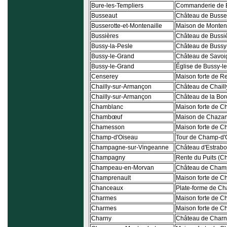
Bure-les-Templiers
Commanderie de B
Busseaut
Château de Busse
Busserotte-et-Montenaille
Maison de Montena
Bussières
Château de Bussi
Bussy-la-Pesle
Château de Bussy
Bussy-le-Grand
Château de Savoi
Bussy-le-Grand
Église de Bussy-l
Censerey
Maison forte de R
Chailly-sur-Armançon
Château de Chail
Chailly-sur-Armançon
Château de la Bord
Chamblanc
Maison forte de 
Chambœuf
Maison de Chaza
Chamesson
Maison forte de 
Champ-d'Oiseau
Tour de Champ-d'
Champagne-sur-Vingeanne
Château d'Estrab
Champagny
Rente du Puits (
Champeau-en-Morvan
Château de Cha
Champrenault
Maison forte de C
Chanceaux
Plate-forme de C
Charmes
Maison forte de Ch
Charmes
Maison forte de Ch
Charny
Château de Charn