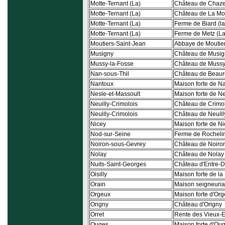
Motte-Ternant (La)
Château de Chaze
Motte-Ternant (La)
Château de La Mot
Motte-Ternant (La)
Ferme de Biard (la
Motte-Ternant (La)
Ferme de Metz (La
Moutiers-Saint-Jean
Abbaye de Moutier
Musigny
Château de Musig
Mussy-la-Fosse
Château de Mussy
Nan-sous-Thil
Château de Beaur
Nantoux
Maison forte de N
Nesle-et-Massoult
Maison forte de N
Neuilly-Crimolois
Château de Crimo
Neuilly-Crimolois
Château de Neuill
Nicey
Maison forte de N
Nod-sur-Seine
Ferme de Rocheli
Noiron-sous-Gevrey
Château de Noiron
Nolay
Château de Nolay
Nuits-Saint-Georges
Château d'Entre-
Oisilly
Maison forte de la 
Orain
Maison seigneuria
Orgeux
Maison forte d'Or
Origny
Château d'Origny
Orret
Rente des Vieux-Es
Ouges
Maison forte d'Ou