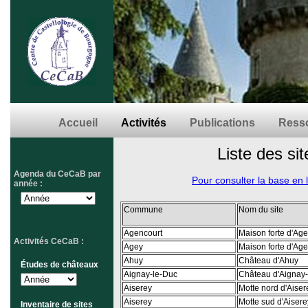
Accueil
Activités
Publications
Resso
Liste des sit
Agenda du CeCaB par
Pour consulter la base en 
année :
Commune
Nom du site
Agencourt
Maison forte d'Ag
Activités CeCaB :
Agey
Maison forte d'Ag
Ahuy
Château d'Ahuy
Études de châteaux
Aignay-le-Duc
Château d'Aignay
Aiserey
Motte nord d'Aiser
Aiserey
Motte sud d'Aisere
Inventaire de sites