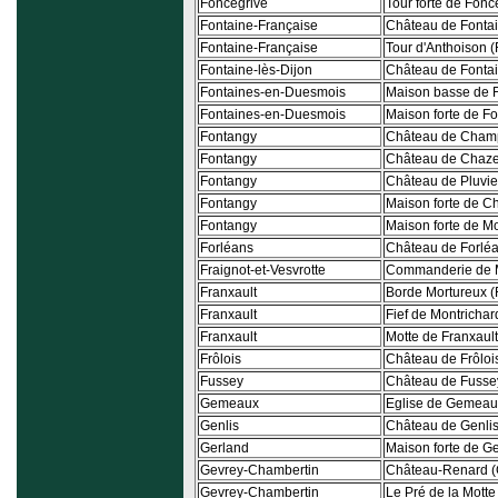
Foncegrive
Tour forte de Fonc
Fontaine-Française
Château de Fonta
Fontaine-Française
Tour d'Anthoison 
Fontaine-lès-Dijon
Château de Fontai
Fontaines-en-Duesmois
Maison basse de 
Fontaines-en-Duesmois
Maison forte de F
Fontangy
Château de Cham
Fontangy
Château de Chazel
Fontangy
Château de Pluvie
Fontangy
Maison forte de Ch
Fontangy
Maison forte de M
Forléans
Château de Forlé
Fraignot-et-Vesvrotte
Commanderie de 
Franxault
Borde Mortureux (
Franxault
Fief de Montrichar
Franxault
Motte de Franxault
Frôlois
Château de Frôloi
Fussey
Château de Fusse
Gemeaux
Eglise de Gemeau
Genlis
Château de Genli
Gerland
Maison forte de G
Gevrey-Chambertin
Château-Renard (
Gevrey-Chambertin
Le Pré de la Mott