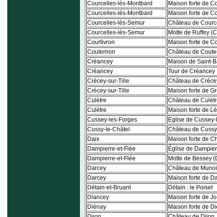
Courcelles-lès-Montbard
Maison forte de C
Courcelles-lès-Montbard
Maison forte de Co
Courcelles-lès-Semur
Château de Courc
Courcelles-lès-Semur
Motte de Ruffey (
Courtivron
Maison forte de Co
Couternon
Château de Coute
Créancey
Maison de Saint-B
Créancey
Tour de Créancey
Crécey-sur-Tille
Château de Crécey
Crécey-sur-Tille
Maison forte de G
Culètre
Château de Culèt
Culètre
Maison forte de Lé
Cussey-les-Forges
Eglise de Cussey-
Cussy-le-Châtel
Château de Cussy
Daix
Maison forte de 
Dampierre-et-Flée
Église de Dampie
Dampierre-et-Flée
Motte de Bessey (
Darcey
Château de Munoi
Darcey
Maison forte de D
Détain-et-Bruant
Détain : le Poiset
Diancey
Maison forte de J
Diénay
Maison forte de D
Dijon
Château de Dijon