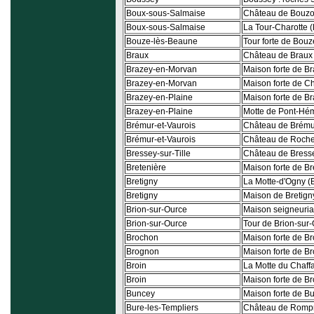
Boux-sous-Salmaise
Château de Bouzo
Boux-sous-Salmaise
La Tour-Charotte 
Bouze-lès-Beaune
Tour forte de Bouz
Braux
Château de Braux
Brazey-en-Morvan
Maison forte de B
Brazey-en-Morvan
Maison forte de 
Brazey-en-Plaine
Maison forte de B
Brazey-en-Plaine
Motte de Pont-Hé
Brémur-et-Vaurois
Château de Brému
Brémur-et-Vaurois
Château de Roche
Bressey-sur-Tille
Château de Bresse
Bretenière
Maison forte de Br
Bretigny
La Motte-d'Ogny (B
Bretigny
Maison de Bretign
Brion-sur-Ource
Maison seigneuria
Brion-sur-Ource
Tour de Brion-sur
Brochon
Maison forte de B
Brognon
Maison forte de B
Broin
La Motte du Chaffa
Broin
Maison forte de Br
Buncey
Maison forte de B
Bure-les-Templiers
Château de Romp