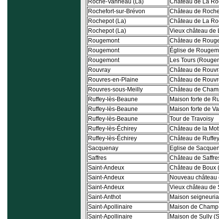
Roche-Vanneau (La)
Château de La R
Rochefort-sur-Brévon
Château de Rochef
Rochepot (La)
Château de La Ro
Rochepot (La)
Vieux château de
Rougemont
Château de Roug
Rougemont
Église de Rougem
Rougemont
Les Tours (Rouge
Rouvray
Château de Rouvr
Rouvres-en-Plaine
Château de Rouvr
Rouvres-sous-Meilly
Château de Cham
Ruffey-lès-Beaune
Maison forte de R
Ruffey-lès-Beaune
Maison forte de V
Ruffey-lès-Beaune
Tour de Travoisy
Ruffey-lès-Échirey
Château de la Mot
Ruffey-lès-Échirey
Château de Ruffe
Sacquenay
Eglise de Sacque
Saffres
Château de Saffre
Saint-Andeux
Château de Boux 
Saint-Andeux
Nouveau château 
Saint-Andeux
Vieux château de 
Saint-Anthot
Maison seigneuria
Saint-Apollinaire
Maison de Champ-L
Saint-Apollinaire
Maison de Sully (S