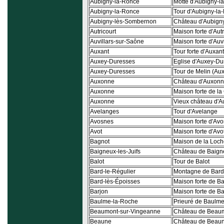
Aubigny-la-Ronce
Motte d'Aubigny-l
Aubigny-la-Ronce
Tour d'Aubigny-la
Aubigny-lès-Sombernon
Château d'Aubign
Autricourt
Maison forte d'Autr
Auvillars-sur-Saône
Maison forte d'Auv
Auxant
Tour forte d'Auxant
Auxey-Duresses
Eglise d'Auxey-Du
Auxey-Duresses
Tour de Melin (Au
Auxonne
Château d'Auxon
Auxonne
Maison forte de l
Auxonne
Vieux château d'
Avelanges
Tour d'Avelange
Avosnes
Maison forte d'Av
Avot
Maison forte d'Avo
Bagnot
Maison de la Loch
Baigneux-les-Juifs
Château de Baigne
Balot
Tour de Balot
Bard-le-Régulier
Montagne de Bard
Bard-lès-Époisses
Maison forte de B
Barjon
Maison forte de Ba
Baulme-la-Roche
Prieuré de Baulm
Beaumont-sur-Vingeanne
Château de Beaum
Beaune
Château de Beau