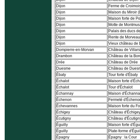
Dijon
Ferme de Croimois
Dijon
Maison du Miroir (
Dijon
Maison forte de Po
Dijon
Motte de Montmus
Dijon
Palais des ducs 
Dijon
Rente de Morveau 
Dijon
Vieux château de 
Dompierre-en-Morvan
Château de Villar
Drambon
Château de la Bo
Drée
Château de Drée
Duesme
Château de Dues
Ébaty
Tour forte d'Ébaty
Échalot
Maison forte d'Éch
Échalot
Tour d'Échalot
Échannay
Maison d'Échanna
Échenon
Fermeté d'Écheno
Échevannes
Maison forte du F
Échigey
Château d'Échige
Écutigny
Château d'Écutign
Éguilly
Maison forte d'Égui
Éguilly
Plate-forme d'Égui
Épagny
Épagny : la Cour