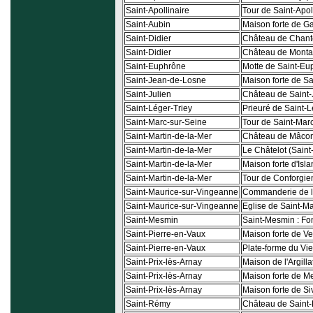
Saint-Apollinaire
Tour de Saint-Apol
Saint-Aubin
Maison forte de 
Saint-Didier
Château de Chante
Saint-Didier
Château de Montac
Saint-Euphrône
Motte de Saint-Eu
Saint-Jean-de-Losne
Maison forte de S
Saint-Julien
Château de Saint-
Saint-Léger-Triey
Prieuré de Saint-
Saint-Marc-sur-Seine
Tour de Saint-Mar
Saint-Martin-de-la-Mer
Château de Mâcon 
Saint-Martin-de-la-Mer
Le Châtelot (Saint
Saint-Martin-de-la-Mer
Maison forte d'Isl
Saint-Martin-de-la-Mer
Tour de Conforgie
Saint-Maurice-sur-Vingeanne
Commanderie de 
Saint-Maurice-sur-Vingeanne
Eglise de Saint-M
Saint-Mesmin
Saint-Mesmin : Fon
Saint-Pierre-en-Vaux
Maison forte de Ve
Saint-Pierre-en-Vaux
Plate-forme du Vie
Saint-Prix-lès-Arnay
Maison de l'Argilla
Saint-Prix-lès-Arnay
Maison forte de Me
Saint-Prix-lès-Arnay
Maison forte de Siv
Saint-Rémy
Château de Saint