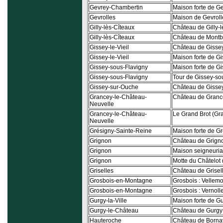
Gevrey-Chambertin
Maison forte de G
Gevrolles
Maison de Gevroll
Gilly-lès-Cîteaux
Château de Gilly-l
Gilly-lès-Cîteaux
Château de Montb
Gissey-le-Vieil
Château de Gissey
Gissey-le-Vieil
Maison forte de Gi
Gissey-sous-Flavigny
Maison forte de G
Gissey-sous-Flavigny
Tour de Gissey-so
Gissey-sur-Ouche
Château de Gisse
Grancey-le-Château-
Château de Granc
Neuvelle
Grancey-le-Château-
Le Grand Brot (Gr
Neuvelle
Grésigny-Sainte-Reine
Maison forte de G
Grignon
Château de Grign
Grignon
Maison seigneuria
Grignon
Motte du Châtelot 
Griselles
Château de Grisel
Grosbois-en-Montagne
Grosbois : Vellemo
Grosbois-en-Montagne
Grosbois : Vernoll
Gurgy-la-Ville
Maison forte de Gu
Gurgy-le-Château
Château de Gurgy
Hauteroche
Château de Borna