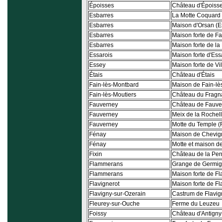
Époisses
Château d'Époiss
Esbarres
La Motte Coquard 
Esbarres
Maison d'Orsan (E
Esbarres
Maison forte de F
Esbarres
Maison forte de la
Essarois
Maison forte d'Ess
Essey
Maison forte de Vi
Étais
Château d'Étais
Fain-lès-Montbard
Maison de Fain-lè
Fain-lès-Moutiers
Château du Fragna
Fauverney
Château de Fauve
Fauverney
Meix de la Rochel
Fauverney
Motte du Temple (
Fénay
Maison de Chevig
Fénay
Motte et maison d
Fixin
Château de la Perr
Flammerans
Grange de Germig
Flammerans
Maison forte de 
Flavignerot
Maison forte de Fl
Flavigny-sur-Ozerain
Castrum de Flavig
Fleurey-sur-Ouche
Ferme du Leuzeu
Foissy
Château d'Antigny