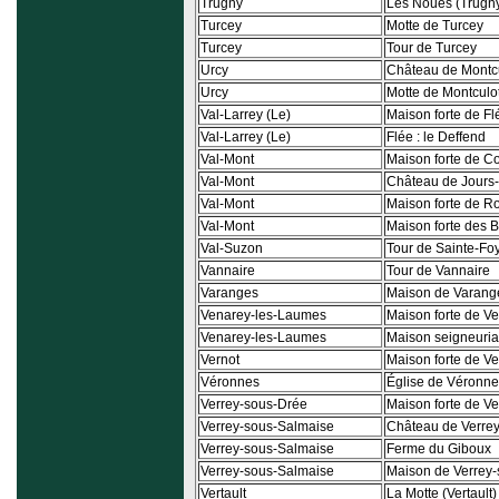
Trugny
Les Noues (Trugn
Turcey
Motte de Turcey
Turcey
Tour de Turcey
Urcy
Château de Montc
Urcy
Motte de Montculo
Val-Larrey (Le)
Maison forte de Fl
Val-Larrey (Le)
Flée : le Deffend
Val-Mont
Maison forte de C
Val-Mont
Château de Jours
Val-Mont
Maison forte de R
Val-Mont
Maison forte des B
Val-Suzon
Tour de Sainte-Fo
Vannaire
Tour de Vannaire
Varanges
Maison de Varang
Venarey-les-Laumes
Maison forte de V
Venarey-les-Laumes
Maison seigneuri
Vernot
Maison forte de Ve
Véronnes
Église de Véronn
Verrey-sous-Drée
Maison forte de V
Verrey-sous-Salmaise
Château de Verre
Verrey-sous-Salmaise
Ferme du Giboux
Verrey-sous-Salmaise
Maison de Verrey
Vertault
La Motte (Vertault)