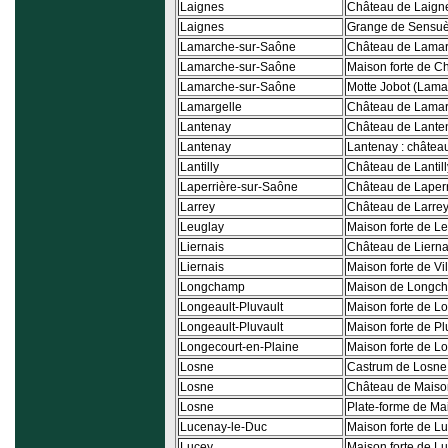
Laignes
Château de Laign
Laignes
Grange de Sensuè
Lamarche-sur-Saône
Château de Lamar
Lamarche-sur-Saône
Maison forte de C
Lamarche-sur-Saône
Motte Jobot (Lama
Lamargelle
Château de Lamar
Lantenay
Château de Lante
Lantenay
Lantenay : châte
Lantilly
Château de Lantill
Laperrière-sur-Saône
Château de Laper
Larrey
Château de Larre
Leuglay
Maison forte de L
Liernais
Château de Lierna
Liernais
Maison forte de Vil
Longchamp
Maison de Longc
Longeault-Pluvault
Maison forte de L
Longeault-Pluvault
Maison forte de Pl
Longecourt-en-Plaine
Maison forte de L
Losne
Castrum de Losne
Losne
Château de Maiso
Losne
Plate-forme de Ma
Lucenay-le-Duc
Maison forte de L
Lucey
Maison forte de L