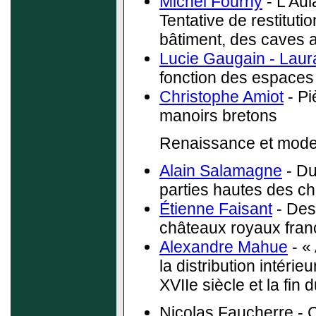
Michel Fourny
- L'Aul
Tentative de restitutio
bâtiment, des caves a
Lucie Gaugain - Laura
fonction des espaces
Christophe Amiot
- Pi
manoirs bretons
Renaissance et mod
Alain Salamagne
- Du
parties hautes des c
Étienne Faisant
- Des 
châteaux royaux fran
Alexandre Mahue
- « 
la distribution intéri
XVIIe siècle et la fin 
Nicolas Faucherre - 