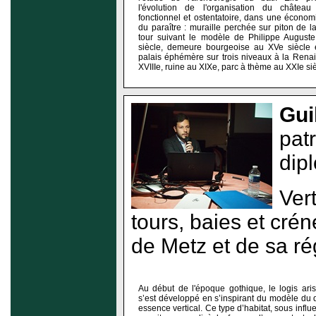
l'évolution de l'organisation du château
fonctionnel et ostentatoire, dans une économ
du paraître : muraille perchée sur piton de la
tour suivant le modèle de Philippe Auguste 
siècle, demeure bourgeoise au XVe siècle 
palais éphémère sur trois niveaux à la Rena
XVIIIe, ruine au XIXe, parc à thème au XXIe siè
Gui
pat
dip
Vert
tours, baies et crén
de Metz et de sa ré
Au début de l'époque gothique, le logis ari
s’est développé en s’inspirant du modèle du
essence vertical. Ce type d’habitat, sous influe