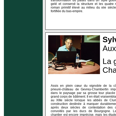
transformation du palais dans un style goth
gelé et conservé la structure et les quatre
roman primitif élevé au milieu du xiie siècle
fortifiée du bas-empire.
Syl
Aux
La 
Cha
Assis en plein cœur du vignoble de la côt
prieuré-château de Gevrey-Chambertin im
dans le paysage par sa grosse tour placée à
grand corps de bâtiment. Il en était vraisem
au XIIIe siècle lorsque les abbés de Clun
construction destinée à marquer durableme
après deux siècles de contestation des dr
convoités par les ducs de Bourgogne. L
chantier est encore imprécise, mais les étu