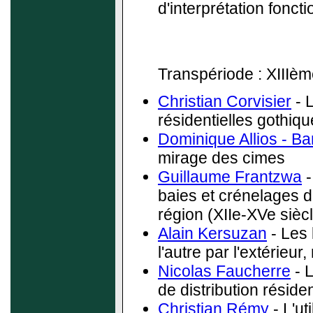
d'interprétation foncti
Transpériode : XIIIè
Christian Corvisier
- L
résidentielles gothiq
Dominique Allios - B
mirage des cimes
Guillaume Frantzwa
-
baies et crénelages d
région (XIIe-XVe sièc
Alain Kersuzan
- Les 
l'autre par l'extérieur
Nicolas Faucherre
- 
de distribution résiden
Christian Rémy
- L'ut