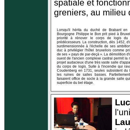
spatiale et fonctio
greniers, au milieu
Lorsqu'il hérita du duché de Brabant en
Bourgogne Philippe le Bon prit pied à Bruxel
priorité à rénover le corps de logis d
prédécesseurs. La construction, dès 1452, d
surdimensionnée à l'échelle de ses ambitio
duc à privilégier l'hôtel bruxellois comme pr
de ses « pays de par-deçà ». La démolition d'u
ouest de l'ancien complexe castral permit l
projet audacieux d'une très vaste salle d'app
du corps de logis. Suite à l'incendie qui ra
Coudenberg en 1731, seules subsistent du b
les ruines de salles basses. Partiellement
faisaient office de socle à la grande salle qu
superficie du bel étage.
Luc
l'u
Lau