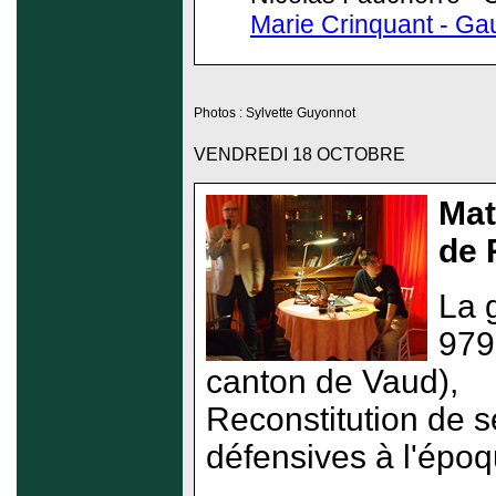
Marie Crinquant - Gau
Photos : Sylvette Guyonnot
VENDREDI 18 OCTOBRE
Mat
de
La 
979
canton de Vaud),
Reconstitution de se
défensives à l'épo