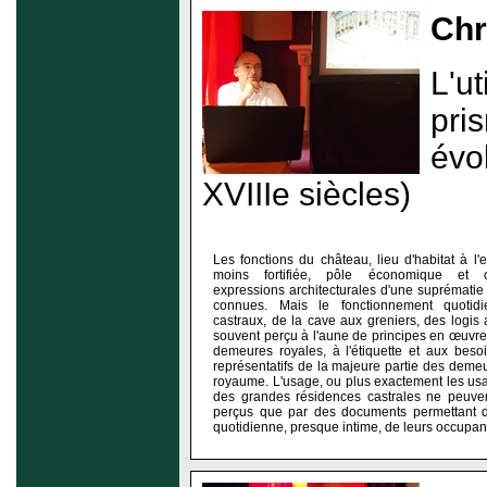
Chr
L'u
pri
évo
XVIIIe siècles)
Les fonctions du château, lieu d'habitat à l
moins fortifiée, pôle économique et ce
expressions architecturales d'une suprématie 
connues. Mais le fonctionnement quotid
castraux, de la cave aux greniers, des logis a
souvent perçu à l'aune de principes en œuvr
demeures royales, à l'étiquette et aux beso
représentatifs de la majeure partie des demeu
royaume. L'usage, ou plus exactement les usag
des grandes résidences castrales ne peuven
perçus que par des documents permettant d
quotidienne, presque intime, de leurs occupan