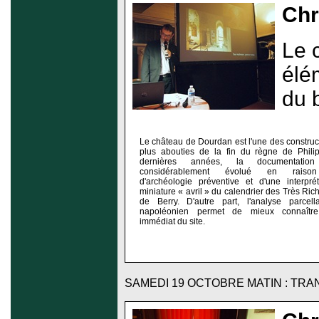
Chr
Le 
élé
du b
Le château de Dourdan est l'une des construct
plus abouties de la fin du règne de Phili
dernières années, la documentatio
considérablement évolué en raison d
d'archéologie préventive et d'une interpré
miniature « avril » du calendrier des Très Ri
de Berry. D'autre part, l'analyse parcell
napoléonien permet de mieux connaître 
immédiat du site.
SAMEDI 19 OCTOBRE MATIN : TRAN