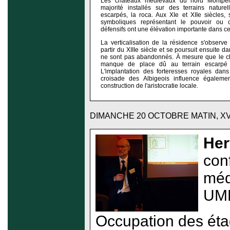
Les châteaux médiévaux du nord Montpell
majorité installés sur des terrains nature
escarpés, la roca. Aux XIe et XIIe siècles, 
symboliques représentant le pouvoir ou c
défensifs ont une élévation importante dans ce
La verticalisation de la résidence s'observe
partir du XIIIe siècle et se poursuit ensuite da
ne sont pas abandonnés. À mesure que le ch
manque de place dû au terrain escarpé se
L'implantation des forteresses royales dans
croisade des Albigeois influence égalem
construction de l'aristocratie locale.
DIMANCHE 20 OCTOBRE MATIN, X
Her
con
méd
UMR
Occupation des éta