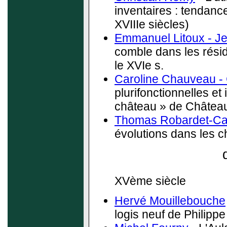
inventaires : tendanc
XVIIIe siècles)
Emmanuel Litoux - J
comble dans les résid
le XVIe s.
Caroline Chauveau -
plurifonctionnelles et
château » de Châteaub
Thomas Robardet-Caf
évolutions dans les c
XVème siècle
Hervé Mouillebouche
logis neuf de Philippe