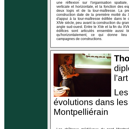
une réflexion sur l'organisation spatiale, 
verticale et horizontale, et la fonction des e
deux logis et de la tour-maîtresse. La p
construction date de la première moitié du XI
d'appui à la tour-maîtresse édifiée dans le
XIVe siècle, peu avant la construction du gran
angle sud-ouest. Entre le XVe et la fin du XVI
édifices sont articulés ensemble aussi bi
qu'horizontalement, ce qui donne lieu
campagnes de constructions.
Tho
dip
l'ar
Les
évolutions dans les
Montpelliérain