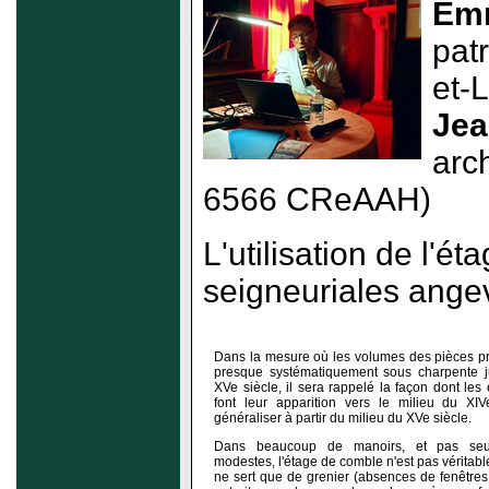
Emm
pat
et-
Jea
arc
6566 CReAAH)
L'utilisation de l'
seigneuriales angev
Dans la mesure où les volumes des pièces pr
presque systématiquement sous charpente j
XVe siècle, il sera rappelé la façon dont le
font leur apparition vers le milieu du XI
généraliser à partir du milieu du XVe siècle.
Dans beaucoup de manoirs, et pas seu
modestes, l'étage de comble n'est pas véritabl
ne sert que de grenier (absences de fenêtre