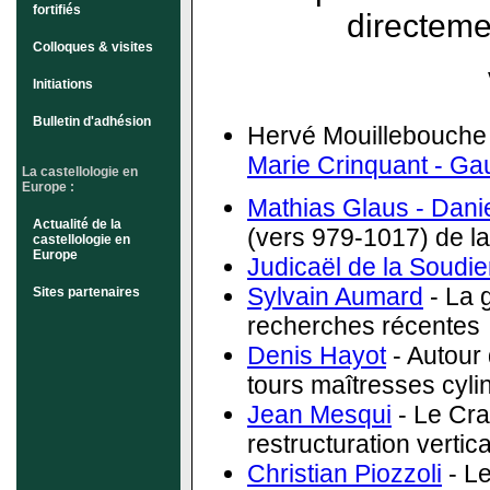
fortifiés
directeme
Colloques & visites
Initiations
Bulletin d'adhésion
Hervé Mouillebouche -
Marie Crinquant - Gau
La castellologie en
Europe :
Mathias Glaus - Dan
Actualité de la
(vers 979-1017) de la
castellologie en
Europe
Judicaël de la Soudie
Sylvain Aumard
- La 
Sites partenaires
recherches récentes
Denis Hayot
- Autour 
tours maîtresses cylin
Jean Mesqui
- Le Cra
restructuration vertic
Christian Piozzoli
- L