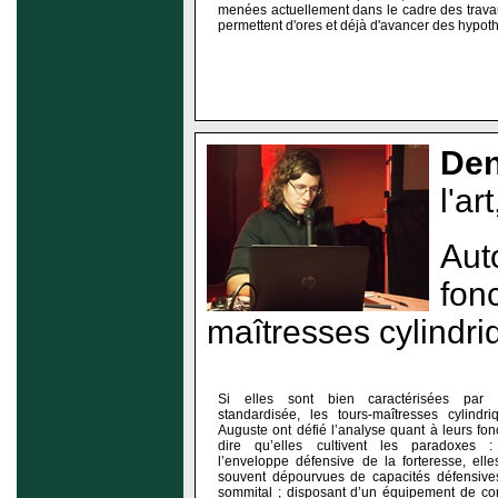
menées actuellement dans le cadre des trava
permettent d'ores et déjà d'avancer des hypot
Den
l'ar
Aut
fonc
maîtresses cylindri
Si elles sont bien caractérisées par l
standardisée, les tours-maîtresses cylindr
Auguste ont défié l’analyse quant à leurs fonct
dire qu’elles cultivent les paradoxes 
l’enveloppe défensive de la forteresse, elle
souvent dépourvues de capacités défensive
sommital ; disposant d’un équipement de con