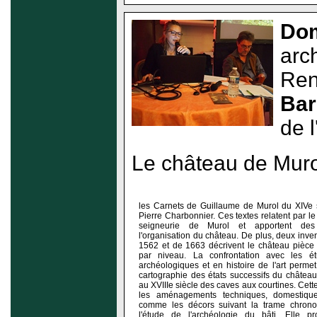
Dom
arc
Ren
Bar
de 
Le château de Muro
les Carnets de Guillaume de Murol du XIVe s
Pierre Charbonnier. Ces textes relatent par le
seigneurie de Murol et apportent des 
l'organisation du château. De plus, deux inven
1562 et de 1663 décrivent le château pièce 
par niveau. La confrontation avec les étu
archéologiques et en histoire de l'art perm
cartographie des états successifs du châtea
au XVIIIe siècle des caves aux courtines. Cette
les aménagements techniques, domestiques,
comme les décors suivant la trame chronol
l'étude de l'archéologie du bâti. Elle p