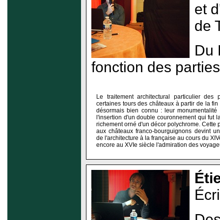
et 
de 
Du 
fonction des partie
Le traitement architectural particulier des
certaines tours des châteaux à partir de la fin
désormais bien connu : leur monumentalité 
l'insertion d'un double couronnement qui fut l
richement orné d'un décor polychrome. Cette pa
aux châteaux franco-bourguignons devint un 
de l'architecture à la française au cours du XIVe
encore au XVIe siècle l'admiration des voyageu
Éti
Écr
Des