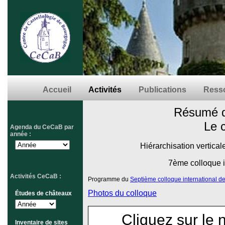
Accueil
Activités
Publications
Resso
Résumé d
Le 
Agenda du CeCaB par
année :
Hiérarchisation vertic
7ème colloque i
Activités CeCaB :
Programme du
Septième colloque international d
Photos du colloque
Études de châteaux
Cliquez sur le 
Inventaire de sites