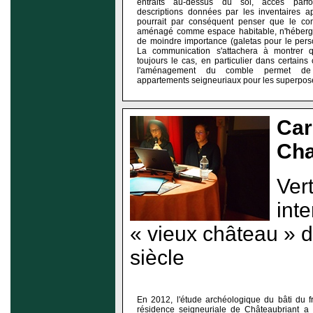
entraits au-dessus du sol, accès parf
descriptions données par les inventaires ap
pourrait par conséquent penser que le comb
aménagé comme espace habitable, n'héberg
de moindre importance (galetas pour le pers
La communication s'attachera à montrer q
toujours le cas, en particulier dans certains
l'aménagement du comble permet de
appartements seigneuriaux pour les superpose
Car
Ch
Vert
int
« vieux château » d
siècle
En 2012, l'étude archéologique du bâti du f
résidence seigneuriale de Châteaubriant a