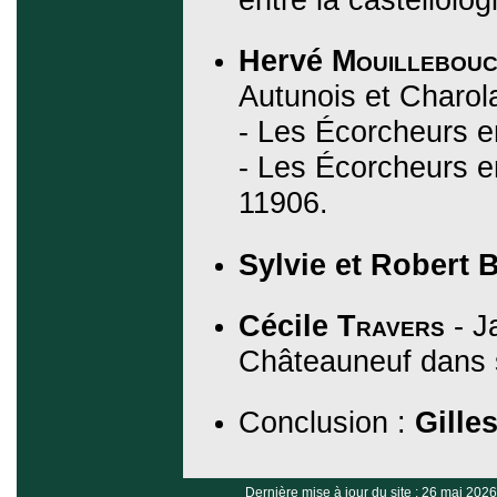
Hervé
Mouillebou
Autunois et Charol
- Les Écorcheurs en
- Les Écorcheurs en
11906.
Sylvie et Robert
B
Cécile
Travers
- J
Châteauneuf dans 
Conclusion :
Gille
Dernière mise à jour du site : 26 mai 2026