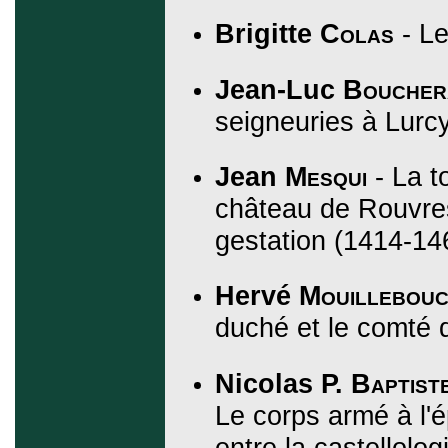
Brigitte
Colas
- Le
Jean-Luc
Boucher
seigneuries à Lurcy
Jean
Mesqui
- La 
château de Rouvres
gestation (1414-14
Hervé
Mouillebou
duché et le comté 
Nicolas P.
Baptist
Le corps armé à l'é
entre la castellolog