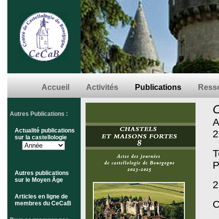
Accueil
Activités
Publications
Resso
C
Autres Publications :
A
Actualité publications
2
sur la castellologie
T
P
Autres publications
sur le Moyen Âge
2
Articles en ligne de
C
membres du CeCaB