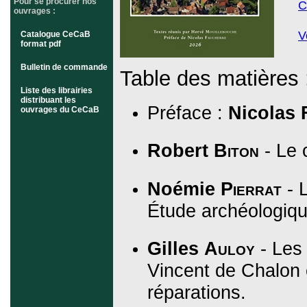
Pour se procurer nos
C
ouvrages :
V
Catalogue CeCaB
format pdf
Bulletin de commande
Table des matières 
Liste des librairies
distribuant les
Préface :
Nicolas
ouvrages du CeCaB
Robert
Biton
- Le 
Noémie
Pierrat
- L
Étude archéologiqu
Gilles
Auloy
- Les 
Vincent de Chalon e
réparations.